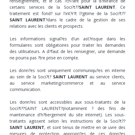
renseignement, et le cas ?ch?ant pour la d?livrance de
certains services de la Soci?t??
SAINT LAURENT
. Ce
traitement est fond? sur l'int?r?t l?gitime de la Soci?t??
SAINT LAURENT
?dans le cadre de la gestion de ses
relations avec les clients et prospects.
Les informations signal?es d'un ast?risque dans les
formulaires sont obligatoires pour traiter les demandes
des utilisateurs. A d?faut de les renseigner, une demande
ne pourra pas ?tre prise en compte.
Les donn?es sont uniquement communiqu?es en interne
au sein de la Soci?t?
SAINT LAURENT
au service clients,
au service marketing/commerce et au service
communication.
Les donn?es sont accessibles aux sous-traitants de la
Soci?t??SAINT LAURENT?(notamment ? des fins de
maintenance d'h?bergement du site internet). Les sous-
traitants agissent selon les instructions de la Soci?t??
SAINT LAURENT
, et sont tenus de mettre en œ uvre des
mesures de protection appropri?es de ces donn?es