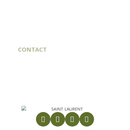
CONTACT
10 rue du Bouillon
79430 LA CHAPELLE-SAINT-LAURENT
France
export@st-laurent.fr
+33 (0)5 17 59 10 04
VAT number:
FR56 337 860 456