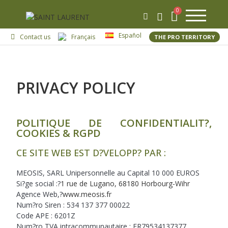
Español
Contact us
Français
THE PRO TERRITORY
PRIVACY POLICY
POLITIQUE DE CONFIDENTIALIT?,
COOKIES & RGPD
CE SITE WEB EST D?VELOPP? PAR :
MEOSIS, SARL Unipersonnelle au Capital 10 000 EUROS
Si?ge social :?
1 rue de Lugano, 68180 Horbourg-Wihr
Agence Web,?
www.meosis.fr
Num?ro Siren : 534 137 377 00022
Code APE : 6201Z
Num?ro TVA intracommunautaire : FR79534137377