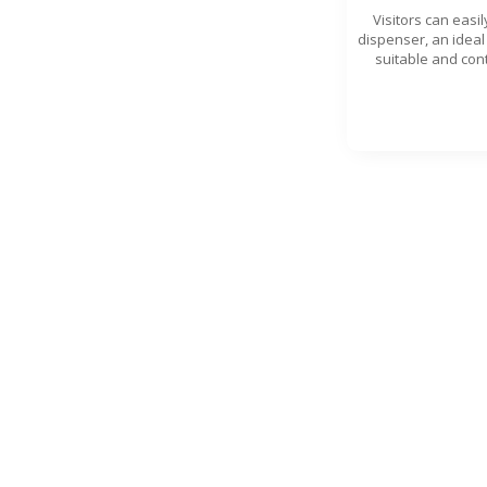
Visitors can easil
dispenser, an ideal
suitable and cont
each s