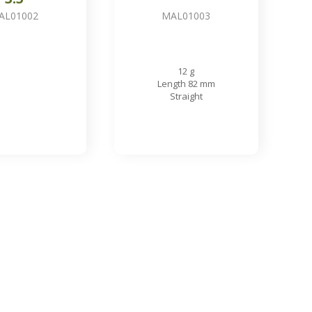
AL01002
MAL01003
12 g
Length 82 mm
Straight