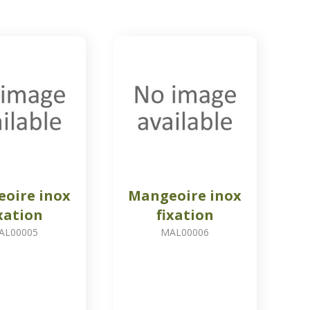
oire inox
Mangeoire inox
xation
fixation
AL00005
MAL00006