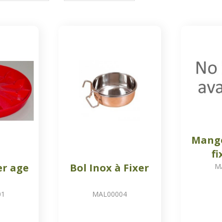
Mange
fi
er age
Bol Inox à Fixer
M
01
MAL00004