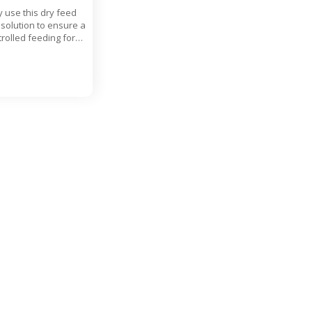
y use this dry feed
 solution to ensure a
rolled feeding for
pecies.