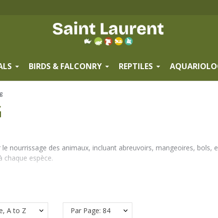
ALS
BIRDS & FALCONRY
REPTILES
AQUARIOLO
g
G
le nourrissage des animaux, incluant abreuvoirs, mangeoires, bols, et
 à chaque espèce.
e, A to Z
Par Page: 84