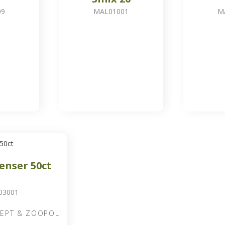
09
MAL01001
M
enser 50ct
03001
EPT & ZOOPOLI