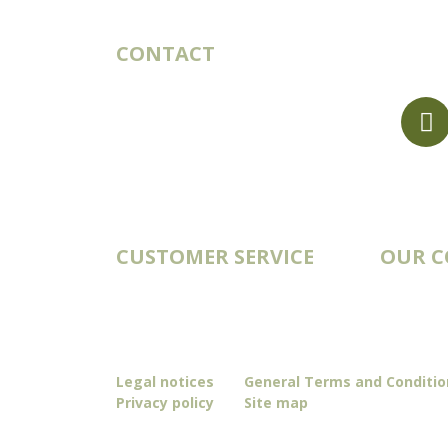
CONTACT
10 rue du Bouillon
79430 LA CHAPELLE-SAINT-
LAURENT France
export@st-laurent.fr
+33 (0)5 17 59 10 04
VAT number:
FR56 337 860 456
CUSTOMER SERVICE
OUR 
Account
Catalogs
Order history
Deliveries
Contact
Our story
Blog
Legal notices
General Terms and Conditio
Privacy policy
Site map