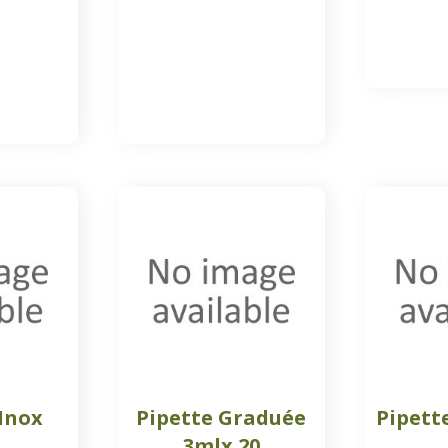
Inox
Pipette Graduée
Pipette
m
3mlx 20