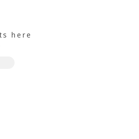
ts here
r