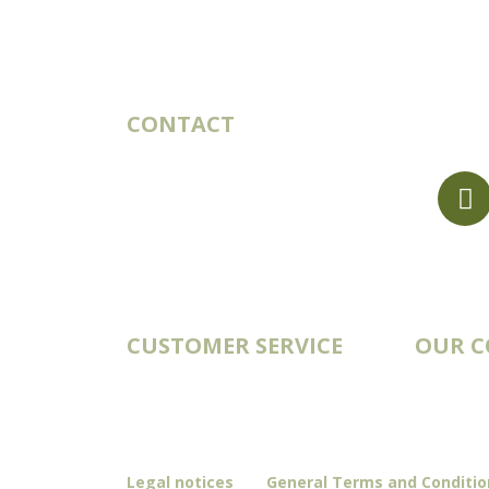
CONTACT
10 rue du Bouillon
79430 LA CHAPELLE-SAINT-
LAURENT France
export@st-laurent.fr
+33 (0)5 17 59 10 04
VAT number:
FR56 337 860 456
CUSTOMER SERVICE
OUR 
Account
Catalogs
Order history
Deliveries
Contact
Our story
Blog
Legal notices
General Terms and Conditio