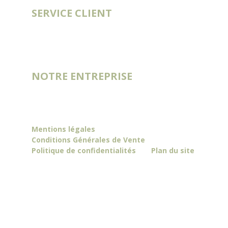
SERVICE CLIENT
Compte
Historique de commande
Contact
Blog
NOTRE ENTREPRISE
Catalogues
Livraisons & Tournées
Notre histoire
Mentions légales
Conditions Générales de Vente
Politique de confidentialités
Plan du site