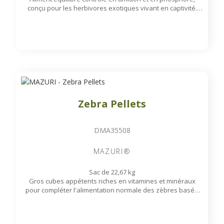
conçu pour les herbivores exotiques vivant en captivité.
Contient des fibres d'origine locale, telles que les coques
d'avoine, de soja et de riz, afin de répondre aux besoins en
fibres.
Disponible sur commande
Zebra Pellets
DMA35508
MAZURI®
Sac de 22,67 kg
Gros cubes appétents riches en vitamines et minéraux
pour compléter l'alimentation normale des zèbres basée
sur le pâturage.
Disponible sur commande