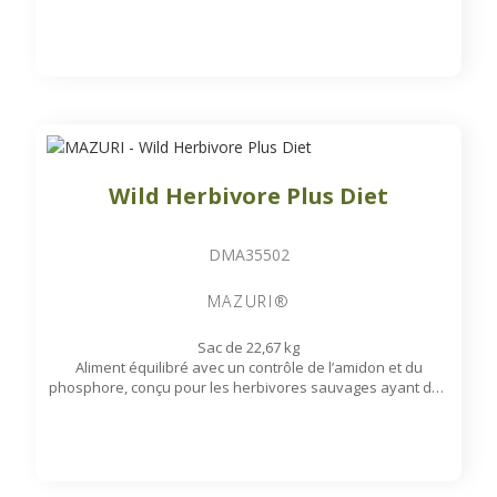
les girafes et les antilopes vivant en captivité.
Disponible sur commande
Wild Herbivore Plus Diet
DMA35502
MAZURI®
Sac de 22,67 kg
Aliment équilibré avec un contrôle de l’amidon et du
phosphore, conçu pour les herbivores sauvages ayant des
besoins énergétiques élevés.
Disponible sur commande