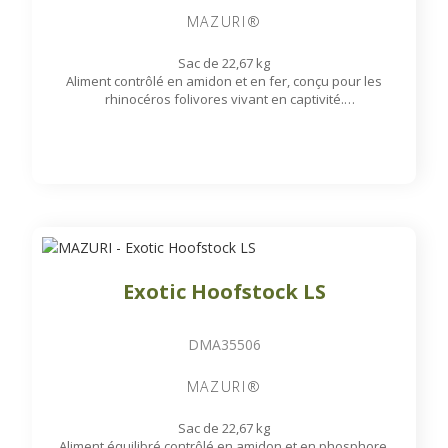
MAZURI®
Sac de 22,67 kg
Aliment contrôlé en amidon et en fer, conçu pour les
rhinocéros folivores vivant en captivité.
Disponible sur commande
Exotic Hoofstock LS
DMA35506
MAZURI®
Sac de 22,67 kg
Aliment équilibré contrôlé en amidon et en phosphore,