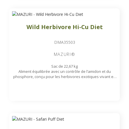
Wild Herbivore Hi-Cu Diet
DMA35503
MAZURI®
Sac de 22,67 kg
Aliment équilibrée avec un contrôle de l’amidon et du
phosphore, conçu pour les herbivores exotiques vivant en
captivité. Ces granulés très appétents et riches en fibres
favorisent un rumen sain.
Disponible sur commande