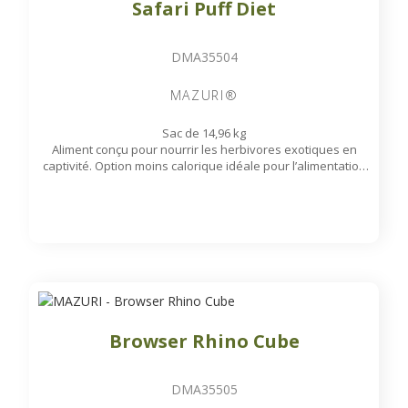
Safari Puff Diet
DMA35504
MAZURI®
Sac de 14,96 kg
Aliment conçu pour nourrir les herbivores exotiques en
captivité. Option moins calorique idéale pour l’alimentation
des ongulés par les visiteurs ou comme récompense.
Disponible sur commande
Browser Rhino Cube
DMA35505