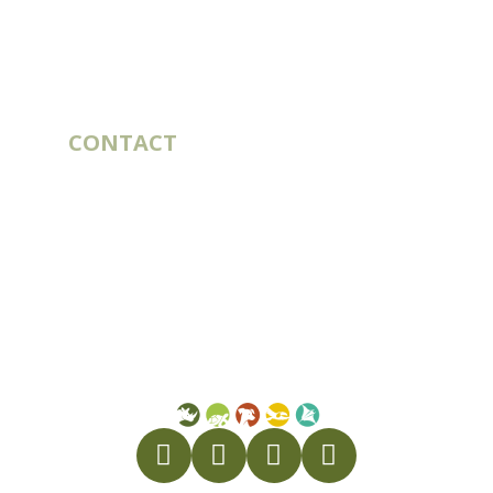
CONTACT
10 rue du Bouillon
79430 LA CHAPELLE-SAINT-LAURENT
France
commercial@st-laurent.fr
05 49 72 09 20
Numéro de TVA intracommunautaire:
FR56 337 860 456