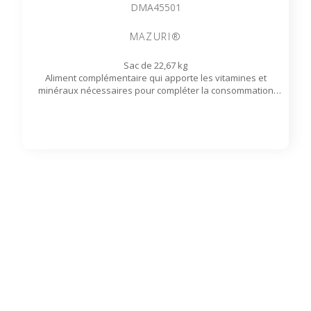
DMA45501
MAZURI®
Sac de 22,67 kg
Aliment complémentaire qui apporte les vitamines et
minéraux nécessaires pour compléter la consommation
normale de fourrage.
Disponible sur commande