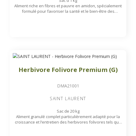
Sac d'1 kg
Aliment riche en fibres et pauvre en amidon, spécialement
formulé pour favoriser la santé et le bien-être des
paresseux en milieu zoologique.
Disponible sur commande
Herbivore Folivore Premium (G)
DMA21001
SAINT LAURENT
Sac de 20 kg
Aliment granulé complet particulièrement adapté pour la
croissance et l’entretien des herbivores folivores tels que
: Girafes, Koudous, Rhinocéros Noirs...