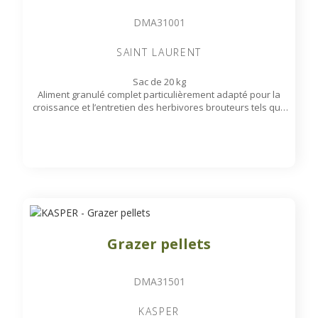
DMA31001
SAINT LAURENT
Sac de 20 kg
Aliment granulé complet particulièrement adapté pour la
croissance et l’entretien des herbivores brouteurs tels que
: Cobes, Antilopes, Zèbres, Rhinocéros Blancs...
Grazer pellets
DMA31501
KASPER