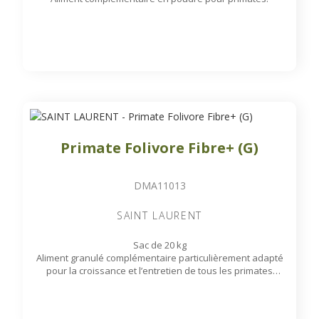
Primate Folivore Fibre+ (G)
DMA11013
SAINT LAURENT
Sac de 20 kg
Aliment granulé complémentaire particulièrement adapté
pour la croissance et l’entretien de tous les primates
folivres de l’Ancien Monde et du Nouveau Monde tels que :
Hurleurs, Colobes africains, Entelles, Langurs, Lémuriens,
Macaques, Gibbons…