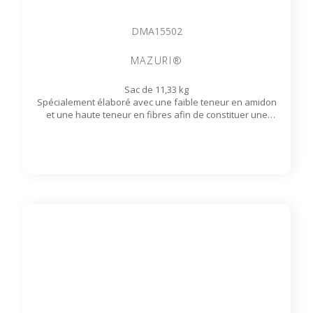
DMA15502
MAZURI®
Sac de 11,33 kg
Spécialement élaboré avec une faible teneur en amidon
et une haute teneur en fibres afin de constituer une
alimentation équilibrée. L'appétence de la saveur banane a
été testée auprès d’un large éventail de primates.
Disponible sur commande