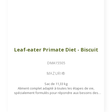
Leaf-eater Primate Diet - Biscuit
DMA15505
MAZURI®
Sac de 11,33 kg
Aliment complet adapté à toutes les étapes de vie,
spécialement formulés pour répondre aux besoins des
primates folivores qui nécessitent une alimentation riche
en fibres, comme les lémuriens, les langurs et les singes
hurleurs ; ou d’autres espèces telles que les gorilles et les
orangs-outans, nécessitant un apport riche en fibres.