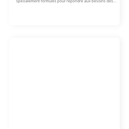
spécialement formulés pour répondre aux besoins des
primates folivores qui nécessitent une alimentation riche
en fibres, comme les lémuriens, les langurs et les singes
hurleurs ; ou d’autres espèces telles que les gorilles et les
orangs-outans, nécessitant un apport riche en fibres.
Disponible sur commande