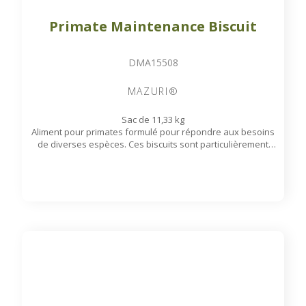
Primate Maintenance Biscuit
DMA15508
MAZURI®
Sac de 11,33 kg
Aliment pour primates formulé pour répondre aux besoins
de diverses espèces. Ces biscuits sont particulièrement
adaptés aux primates adultes et en surpoids.
Disponible sur commande