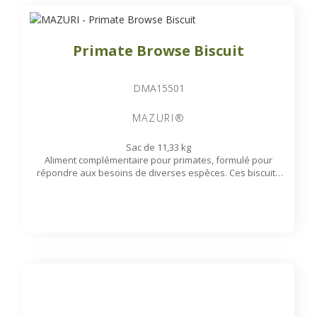
Primate Browse Biscuit
DMA15501
MAZURI®
Sac de 11,33 kg
Aliment complémentaire pour primates, formulé pour
répondre aux besoins de diverses espèces. Ces biscuits
favorisent des comportements alimentaires naturels de
recherche de nourriture.
Disponible sur commande