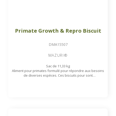
Primate Growth & Repro Biscuit
DMA15507
MAZURI®
Sac de 11,33 kg
Aliment pour primates formulé pour répondre aux besoins
de diverses espèces. Ces biscuits pour sont
particulièrement adaptés aux primates nécessitant une
alimentation riche en protéines et en énergie.
Disponible sur commande