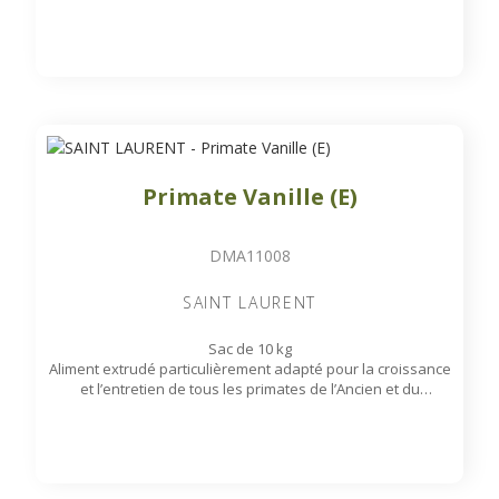
Monde. Présenté sous forme de snacks triangulaires
aromatisés aux fruits rouges.
Primate Vanille (E)
DMA11008
SAINT LAURENT
Sac de 10 kg
Aliment extrudé particulièrement adapté pour la croissance
et l’entretien de tous les primates de l’Ancien et du
Nouveau Monde, aromatisé à la vanille.