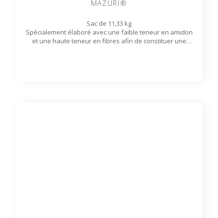
MAZURI®
Sac de 11,33 kg
Spécialement élaboré avec une faible teneur en amidon
et une haute teneur en fibres afin de constituer une
alimentation équilibrée. L'appétence de la
saveur cannelle a été testée auprès d’un large éventail de
primates.
Disponible sur commande