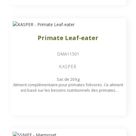
Primate Leaf-eater
DMA11501
KASPER
Sac de 20 kg
Aliment complémentaire pour primates folivores. Ce aliment
est basé sur les besoins nutritionnels des primates
folivores comme les Langures, les Macaques, les Gibbons,
les Lémuriens et les Gorilles.