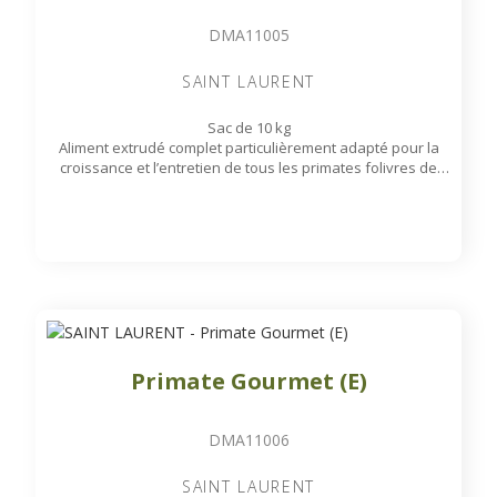
DMA11005
SAINT LAURENT
Sac de 10 kg
Aliment extrudé complet particulièrement adapté pour la
croissance et l’entretien de tous les primates folivres de
l’Ancien Monde et du Nouveau Monde tels que : Hurleurs,
Colobes africains, Entelles, Langurs, Lémuriens...
Primate Gourmet (E)
DMA11006
SAINT LAURENT