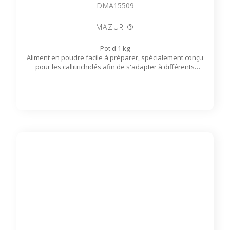
DMA15509
MAZURI®
Pot d'1 kg
Aliment en poudre facile à préparer, spécialement conçu
pour les callitrichidés afin de s'adapter à différents
programmes alimentaires destinés aux primates
insectivores.
Disponible sur commande