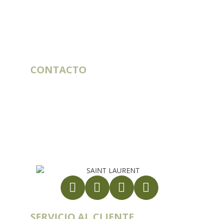
CONTACTO
10 rue du Bouillon
79430 LA CHAPELLE-SAINT-LAURENT
Francia
alimentacion.animal@st-laurent.fr
+34 91 269 47 82
Número de IVA intracomunitario:
FR56 337 860 456
SERVICIO AL CLIENTE