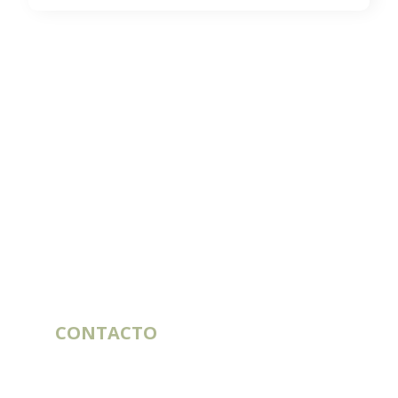
CONTACTO
10 rue du Bouillon
79430 LA CHAPELLE-SAINT-LAURENT
Francia