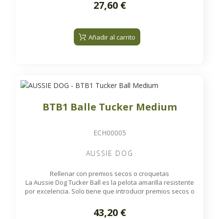
Al rodar, la pelota libera las recompensas de forma
entretenimiento en solitario.
27,60 €
aleatoria, mientras que el sonajero interno proporciona
una estimulación adicional, manteniendo a su perro
entretenido incluso cuando ya no quedan premios en el
interior.
Añadir al carrito
BTB1 Balle Tucker Medium
ECH00005
AUSSIE DOG
Rellenar con premios secos o croquetas
La Aussie Dog Tucker Ball es la pelota amarilla resistente
por excelencia. Solo tiene que introducir premios secos o
croquetas en su interior para ofrecer a su perro horas de
Al rodar, la pelota libera las recompensas de forma
entretenimiento en solitario.
43,20 €
aleatoria, mientras que el sonajero interno proporciona