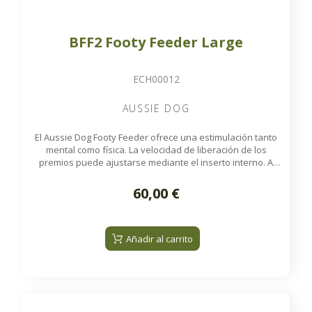
BFF2 Footy Feeder Large
ECH00012
AUSSIE DOG
El Aussie Dog Footy Feeder ofrece una estimulación tanto
mental como física. La velocidad de liberación de los
premios puede ajustarse mediante el inserto interno. A
medida que la pelota se mueve, libera las recompensas de
Solo tiene que rellenarlo con premios o croquetas,
forma aleatoria, estimulando los instintos naturales incluso
seleccionar la velocidad de dispensación, colocarlo en el
60,00 €
suelo y observar cómo su perro se divierte mientras
de los perros más inteligentes.
disfruta de su recompensa.
Añadir al carrito