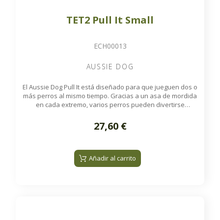
TET2 Pull It Small
ECH00013
AUSSIE DOG
El Aussie Dog Pull It está diseñado para que jueguen dos o
más perros al mismo tiempo. Gracias a un asa de mordida
en cada extremo, varios perros pueden divertirse
poniendo a prueba su fuerza en emocionantes juegos de
tira y afloja. Fabricado con manguera contra incendios de
27,60 €
alta resistencia, el Pull It flota en el agua, es lavable a
máquina y constituye una alternativa mucho más segura
que los palos.
Añadir al carrito