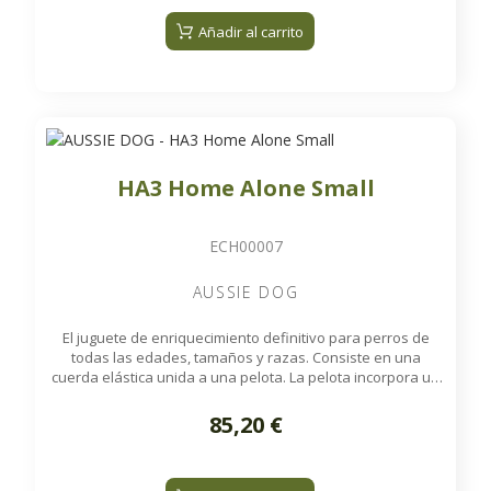
entretenido incluso después de que se hayan acabado las
recompensas.
Añadir al carrito
HA3 Home Alone Small
ECH00007
AUSSIE DOG
El juguete de enriquecimiento definitivo para perros de
todas las edades, tamaños y razas. Consiste en una
cuerda elástica unida a una pelota. La pelota incorpora un
sonajero interno para una mayor estimulación y puede
rellenarse con premios que se liberan de forma aleatoria
85,20 €
durante el juego. Es ideal para mantener a su perro
entretenido cuando se queda solo en casa.