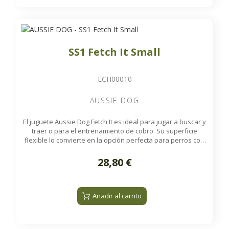
SS1 Fetch It Small
ECH00010
AUSSIE DOG
El juguete Aussie Dog Fetch It es ideal para jugar a buscar y
traer o para el entrenamiento de cobro. Su superficie
flexible lo convierte en la opción perfecta para perros con
mandíbulas más pequeñas. Está fabricado con manguera
contra incendios de alta resistencia, un material que no
28,80 €
retiene gérmenes ni bacterias.
Añadir al carrito