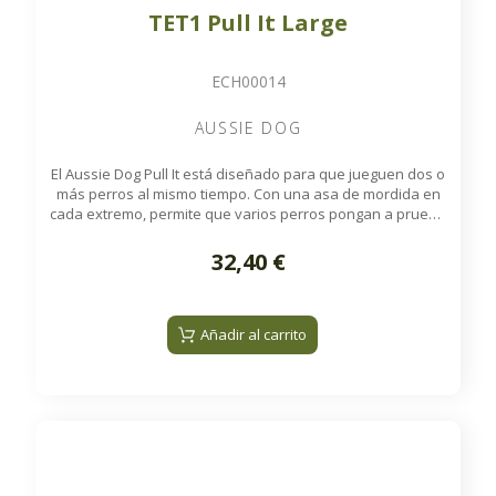
TET1 Pull It Large
ECH00014
AUSSIE DOG
El Aussie Dog Pull It está diseñado para que jueguen dos o
más perros al mismo tiempo. Con una asa de mordida en
cada extremo, permite que varios perros pongan a prueba
su fuerza en divertidos juegos de tira y afloja. Fabricado
con manguera contra incendios de alta resistencia, el Pull It
32,40 €
flota en el agua, es lavable a máquina y constituye una
alternativa mucho más segura que los palos.
Añadir al carrito