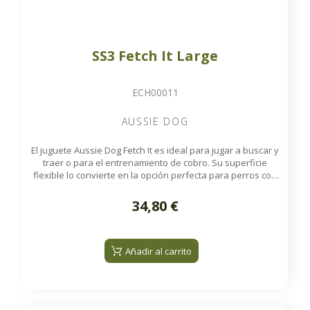
SS3 Fetch It Large
ECH00011
AUSSIE DOG
El juguete Aussie Dog Fetch It es ideal para jugar a buscar y
traer o para el entrenamiento de cobro. Su superficie
flexible lo convierte en la opción perfecta para perros con
mandíbulas más pequeñas. Está fabricado con manguera
contra incendios de alta resistencia, un material que no
34,80 €
retiene gérmenes ni bacterias.
Añadir al carrito