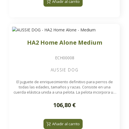
Añadir al carrito
HA2 Home Alone Medium
ECH00008
AUSSIE DOG
El juguete de enriquecimiento definitivo para perros de
todas las edades, tamaños y razas. Consiste en una
cuerda elástica unida a una pelota. La pelota incorpora un
sonajero interno para una mayor estimulación y puede
rellenarse con premios secos o croquetas, que se liberan
106,80 €
de forma aleatoria durante el juego. Es ideal para
mantener a su perro entretenido cuando se queda solo en
casa.
Añadir al carrito