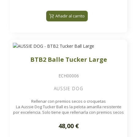
una estimulación adicional, manteniendo a su perro
entretenido incluso cuando ya no quedan premios en el
interior.
Añadir al carrito
BTB2 Balle Tucker Large
ECH00006
AUSSIE DOG
Rellenar con premios secos o croquetas
La Aussie Dog Tucker Ball es la pelota amarilla resistente
por excelencia. Solo tiene que rellenarla con premios secos
o croquetas para ofrecer a su perro horas de
Al rodar, la pelota libera las recompensas de forma
entretenimiento en solitario.
48,00 €
aleatoria, mientras que el sonajero interno proporciona
una estimulación adicional, manteniendo a su perro