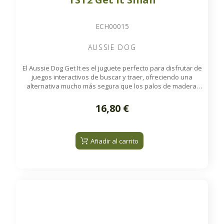
ECH00015
AUSSIE DOG
El Aussie Dog Get It es el juguete perfecto para disfrutar de
juegos interactivos de buscar y traer, ofreciendo una
alternativa mucho más segura que los palos de madera,
que pueden astillarse y provocar lesiones en los dientes y
las encías de su perro. Fabricado con manguera contra
16,80 €
incendios de alta resistencia, el Get It flota en el agua, es
lavable a máquina y es completamente seguro para los
dientes de su perro.
Añadir al carrito