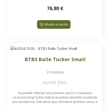
que pueden ser sus perros con sus juguetes, y la Staffie
Ball está diseñada para estar a la altura del desafío.
76,80 €
Añadir al carrito
BTB3 Balle Tucker Small
ECH00004
AUSSIE DOG
Se puede rellenar con premios secos o croquetas
La Aussie Dog Tucker Ball es la pelota amarilla resistente
por excelencia. Solo tiene que introducir premios secos o
croquetas en su interior para ofrecer a su perro horas de