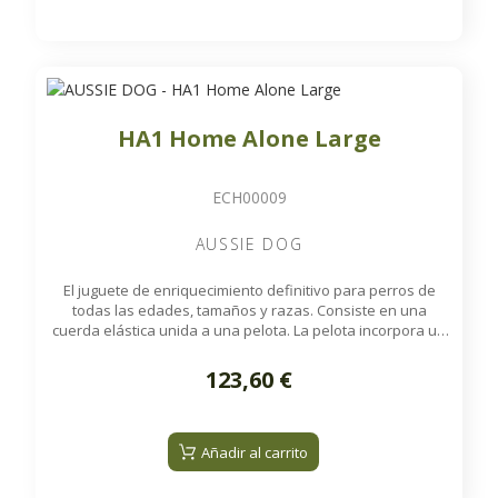
HA1 Home Alone Large
ECH00009
AUSSIE DOG
El juguete de enriquecimiento definitivo para perros de
todas las edades, tamaños y razas. Consiste en una
cuerda elástica unida a una pelota. La pelota incorpora un
sonajero interno para una mayor estimulación y puede
rellenarse con premios secos o croquetas, que se liberan
123,60 €
de forma aleatoria durante el juego. Es ideal para
mantener a su perro entretenido cuando se queda solo en
casa.
Añadir al carrito